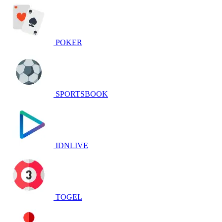
POKER
SPORTSBOOK
IDNLIVE
TOGEL