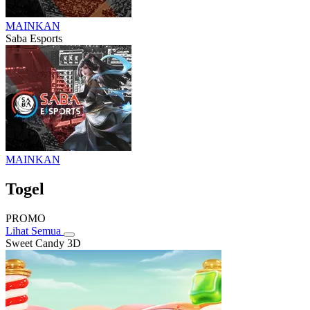
MAINKAN
Saba Esports
MAINKAN
Togel
PROMO
Lihat Semua
Sweet Candy 3D