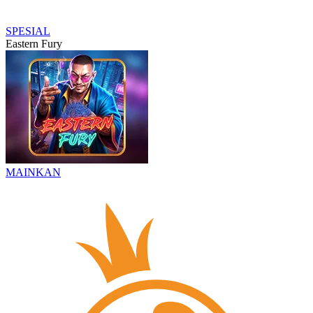
SPESIAL
Eastern Fury
MAINKAN