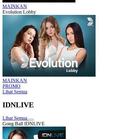
MAINKAN
Evolution Lobby
MAINKAN
PROMO
Lihat Semua
IDNLIVE
Lihat Semua
Gong Ball IDNLIVE