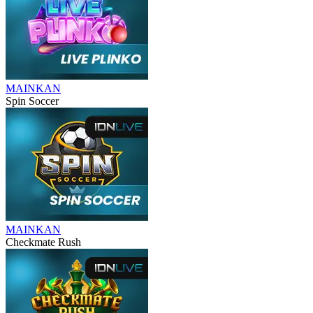
MAINKAN
Spin Soccer
MAINKAN
Checkmate Rush