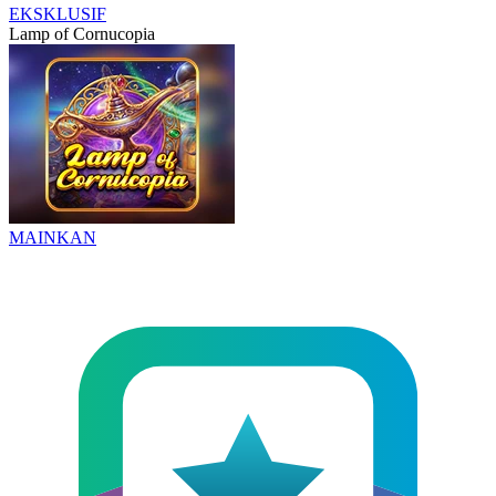
EKSKLUSIF
Lamp of Cornucopia
MAINKAN