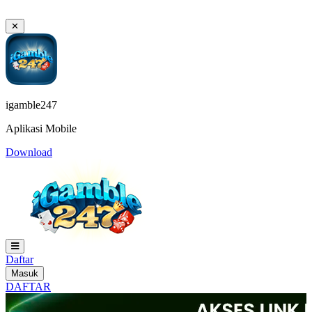
✕
igamble247
Aplikasi Mobile
Download
Daftar
Masuk
DAFTAR