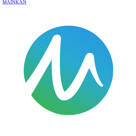
MAINKAN