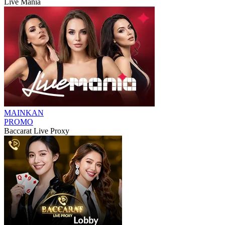
Live Mania
MAINKAN
PROMO
Baccarat Live Proxy