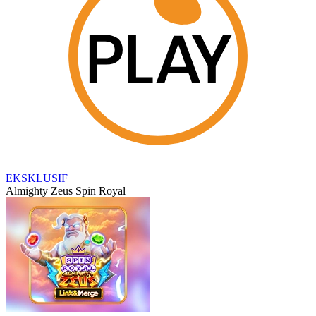
EKSKLUSIF
Almighty Zeus Spin Royal