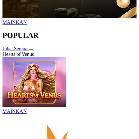
MAINKAN
POPULAR
Lihat Semua
Hearts of Venus
MAINKAN