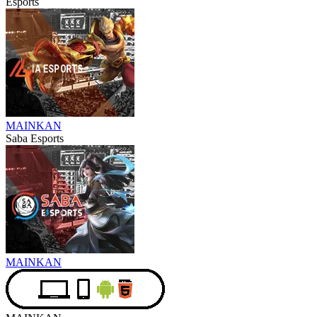
Esports
MAINKAN
Saba Esports
MAINKAN