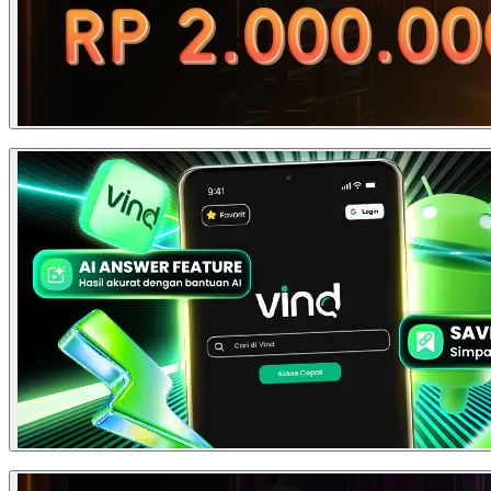
pertandingkan.
* berlaku juga untuk pemain yang sudah memiliki saldo 5.000.000 dan ingin bermain di
Papan Peringkat Pemenang atau Leaderboard bisa dilihat di
casino proxy betting juga berhak claim bonus free chips 500.000 , dengan ketentuan harus
menu KOTAK BONUS lalu pilih GRAND TURNOVER
main di casino proxy betting.
KEMERDEKAAN, Turnover akan di update setiap hari di
3. bonus free chips 500.000 hanya boleh dimainkan di casino proxy betting , jika bonus free
Bonus
pukul 19:00 WIB
7.000.000 :
chips dimainkan di provider game lainnya , maka bonus akan di Tarik / dianggap hangus.
Extra
Hadiah akan dibagikan pada tanggal 17 Agustus 2026.
3.500.000 = 2 Kupon
4. Untuk melakukan withdraw pemain harus mencapai 3x Turnover dari nilai BONUS
Kupon
Kemenangan Akan Di Batalkan Apabila Terdapat Melakukan
Contoh :
Taruhan 2 sisi ( Safety Bet ) Gantungan Free Spin, Kesamaan
BONUS Rp 500.000 x 3 = 1.500.000 ( Turnover yang harus di capai )
IP, Kesalahan Data Member (Tidak Valid). Dan Apabila Di
5. Pihak kami berhak untuk mengubah, menolak, membatalkan atau menutup semua
Temukan Adanya Indikasi Kecurangan.
promosi sesuai dengan ketentuan yang berlaku tanpa ada pemberitahuan sebelumnya.
Promo ini memberikan Free Bet senilai Rp 2.000.000 untuk
Pihak GRAND TURNOVER KEMERDEKAAN Berhak
6. Keputusan kami untuk Promo ini adalah Mutlak dan Tidak dapat di Ganggu Gugat.
TOTAL
22 KUPON
permainan Casino Proxy Betting.
Untuk Mengubah, Menolak, Membatalkan Atau Menutup
Berlaku bagi member yang mencapai turnover minimal Rp
Semua Promosi Sesuai Dengan Ketentuan Yang Berlaku
5.000.000 dari permainan Casino Proxy Betting.
Tanpa Ada Pemberitahuan Sebelumnya.
Setiap member hanya dapat melakukan klaim 1 kali (1x claim
Keputusan GRAND TURNOVER KEMERDEKAAN
per akun).
Bersifat Mutlak Dan Tidak Dapat Di Ganggu Gugat.
Free Bet akan di berikan setelah member capai turnover Rp
5.000.000 dan melakukan claim dengan menghubungi
customer service kami.
Untuk melakukan WD setelah claim bonus harus 3x TO dari
Bonus.
Contoh. 2.000.000 (Bonus) x 3 (TO WD) = 6.000.000
Bonus freebet yg di berikan hanya boleh di mainkan di game
casino proxy betting jika bermain di permainan lain maka
bonus akan di anggap hangus.
Jika ditemukan adanya member yang melakukan tindak