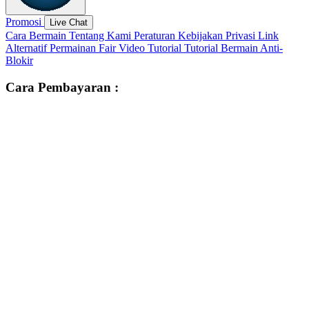
melanjutkan permainan dulu sampai bonus di berikan
Promosi
Live Chat
17
Infinix Hot 60 Pro
Cara Bermain
Tentang Kami
Peraturan
Kebijakan Privasi
Link
Alternatif
Permainan Fair
Video Tutorial
Tutorial Bermain
Anti-
Blokir
Cara Pembayaran :
18
Infinix Note 50X
19
POCO M7
20
Vivo Y19s GT 5G
*Syarat & Ketentuan dapat berubah sewaktu-waktu.
21
Bonus Free Chip 2,000,000