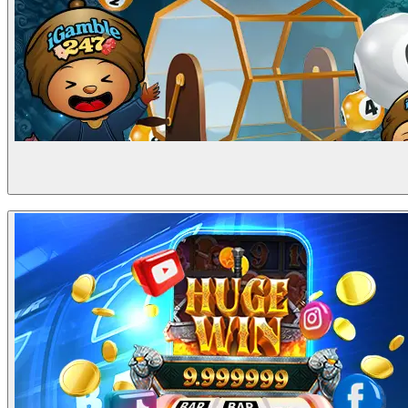
12,500,001 - 25,000,000
3 Kupon
25,000,001 - 35,000,000
4 Kupon
35,000,001 - 45,000,000
5 Kupon
45,000,001 - 55,000,000
6 Kupon
55,000,001 - 65,000,000
7 Kupon