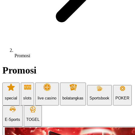
Promosi
Promosi
special
slots
live casino
bolatangkas
Sportsbook
POKER
E-Sports
TOGEL