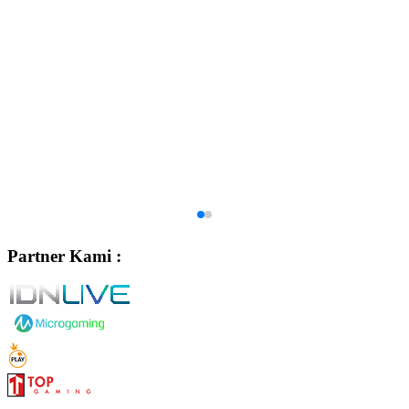
22
Bonus Free Chip 1,950,000
23
Bonus Free Chip 1,900,000
24
Bonus Free Chip 1,800,000
Partner Kami :
25
Bonus Free Chip 1,700,000
26
Bonus Free Chip 1,600,000