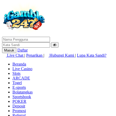
Daftar
Masuk
Live Chat
|
Penarikan
|
Hubungi Kami
|
Lupa Kata Sandi?
Beranda
Live Casino
Slots
ARCADE
Togel
E-sports
Bolatangkas
Sportsbook
POKER
Deposit
Promosi
Referral