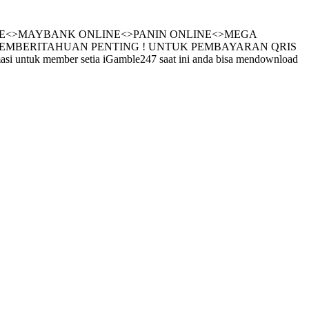
INE<>MAYBANK ONLINE<>PANIN ONLINE<>MEGA
EMBERITAHUAN PENTING ! UNTUK PEMBAYARAN QRIS
asi untuk member setia iGamble247 saat ini anda bisa mendownload