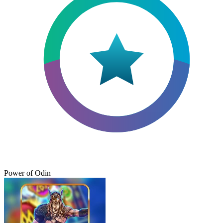
Power of Odin