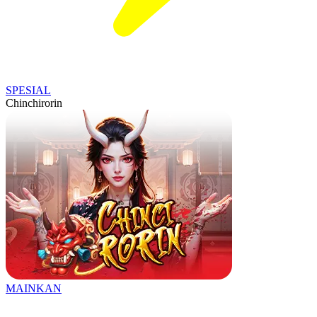
SPESIAL
Chinchirorin
MAINKAN