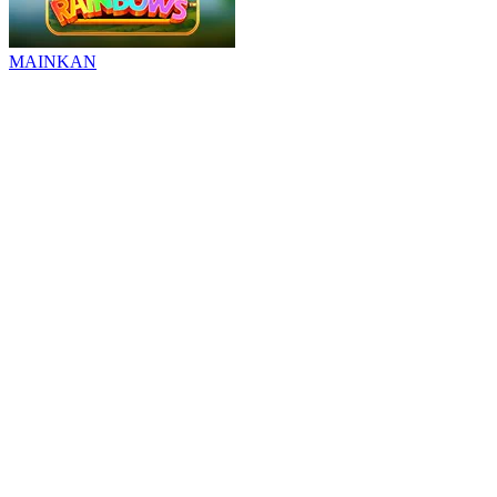
MAINKAN