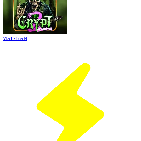
MAINKAN