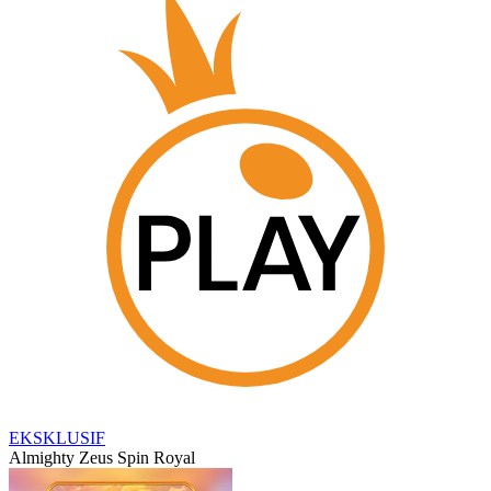
EKSKLUSIF
Almighty Zeus Spin Royal