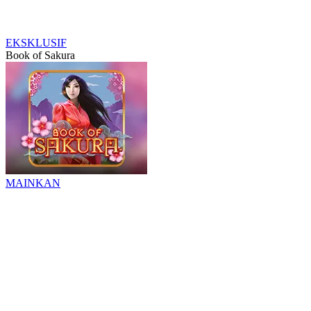
EKSKLUSIF
Book of Sakura
MAINKAN