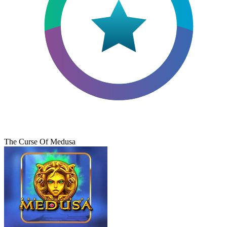
The Curse Of Medusa