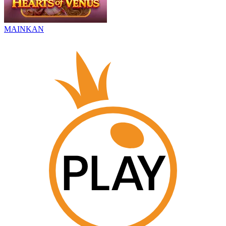
MAINKAN