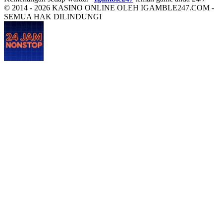
© 2014 - 2026 KASINO ONLINE OLEH IGAMBLE247.COM -
SEMUA HAK DILINDUNGI