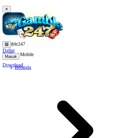
✕
igamble247
Daftar
Aplikasi Mobile
Masuk
Download
Beranda