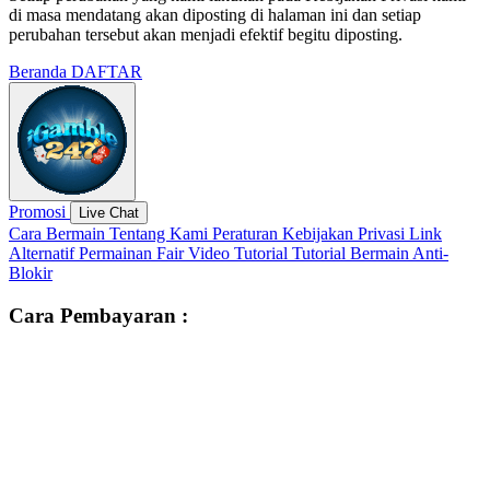
di masa mendatang akan diposting di halaman ini dan setiap
perubahan tersebut akan menjadi efektif begitu diposting.
Beranda
DAFTAR
Promosi
Live Chat
Cara Bermain
Tentang Kami
Peraturan
Kebijakan Privasi
Link
Alternatif
Permainan Fair
Video Tutorial
Tutorial Bermain
Anti-
Blokir
Cara Pembayaran :