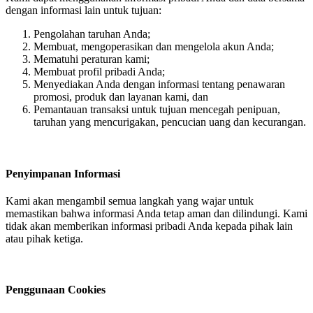
dengan informasi lain untuk tujuan:
Pengolahan taruhan Anda;
Membuat, mengoperasikan dan mengelola akun Anda;
Mematuhi peraturan kami;
Membuat profil pribadi Anda;
Menyediakan Anda dengan informasi tentang penawaran
promosi, produk dan layanan kami, dan
Pemantauan transaksi untuk tujuan mencegah penipuan,
taruhan yang mencurigakan, pencucian uang dan kecurangan.
Penyimpanan Informasi
Kami akan mengambil semua langkah yang wajar untuk
memastikan bahwa informasi Anda tetap aman dan dilindungi. Kami
tidak akan memberikan informasi pribadi Anda kepada pihak lain
atau pihak ketiga.
Penggunaan Cookies