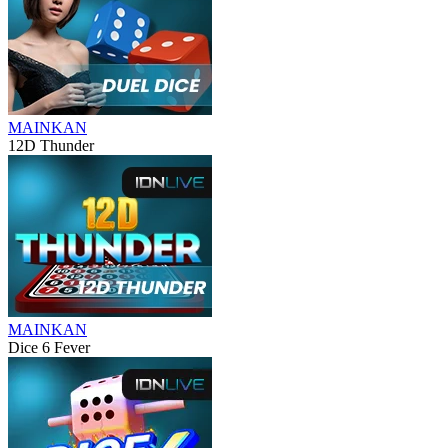
MAINKAN
12D Thunder
MAINKAN
Dice 6 Fever