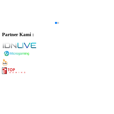
Partner Kami :