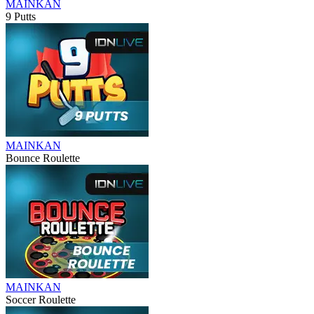
MAINKAN
9 Putts
MAINKAN
Bounce Roulette
MAINKAN
Soccer Roulette