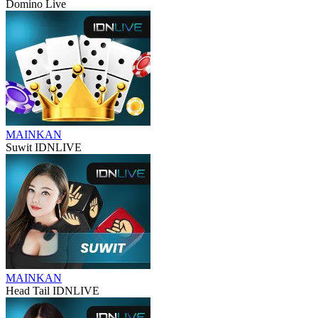
Domino Live
MAINKAN
Suwit IDNLIVE
MAINKAN
Head Tail IDNLIVE