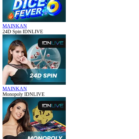
MAINKAN
24D Spin IDNLIVE
MAINKAN
Monopoly IDNLIVE