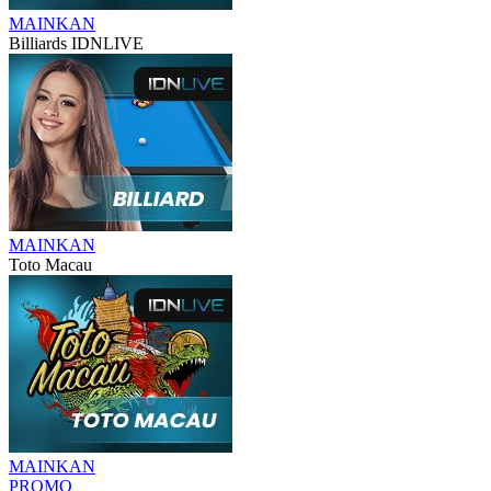
MAINKAN
Billiards IDNLIVE
MAINKAN
Toto Macau
MAINKAN
PROMO