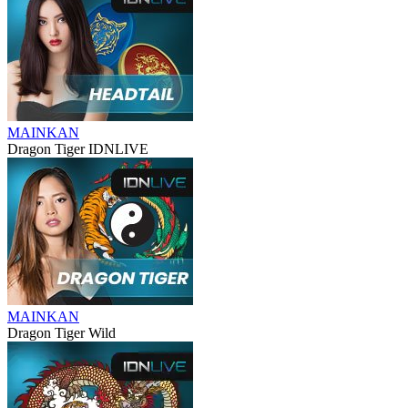
MAINKAN
Dragon Tiger IDNLIVE
MAINKAN
Dragon Tiger Wild