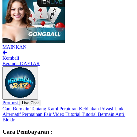
MAINKAN
Kembali
Beranda
DAFTAR
Promosi
Live Chat
Cara Bermain
Tentang Kami
Peraturan
Kebijakan Privasi
Link
Alternatif
Permainan Fair
Video Tutorial
Tutorial Bermain
Anti-
Blokir
Cara Pembayaran :