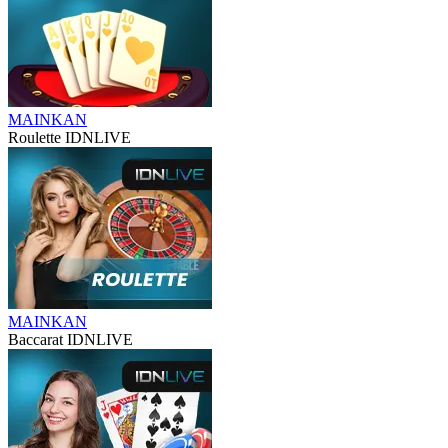
MAINKAN
Roulette IDNLIVE
MAINKAN
Baccarat IDNLIVE