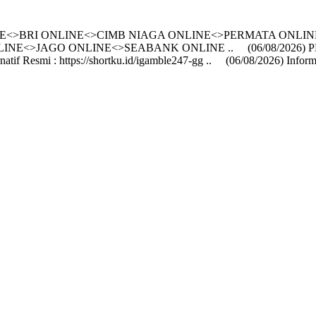
NE<>BRI ONLINE<>CIMB NIAGA ONLINE<>PERMATA ONL
NLINE<>JAGO ONLINE<>SEABANK ONLINE ..
(06/08/2026)
P
rnatif Resmi : https://shortku.id/igamble247-gg ..
(06/08/2026)
Inform