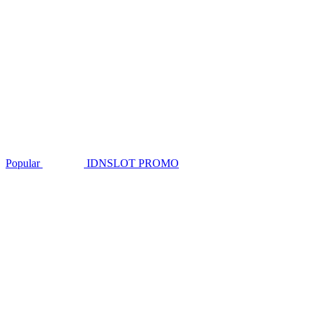
Popular
IDNSLOT
PROMO