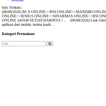
Info Terikini :
(06/08/2026)
BCA ONLINE<>BNI ONLINE<>MANDIRI ONLI
ONLINE<>JENIUS ONLINE<>SINARMAS ONLINE<>BSI O
ONLINE 24JAM SETIAP HARINYA ! ..
(06/08/2026)
Link Alte
aplikasi dari mobile, terima kasih ..
Kategori Permainan