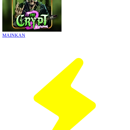
MAINKAN