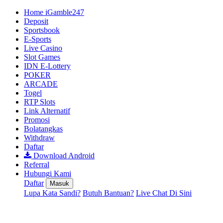
Home iGamble247
Deposit
Sportsbook
E-Sports
Live Casino
Slot Games
IDN E-Lottery
POKER
ARCADE
Togel
RTP Slots
Link Alternatif
Promosi
Bolatangkas
Withdraw
Daftar
Download Android
Referral
Hubungi Kami
Daftar
Masuk
Lupa Kata Sandi?
Butuh Bantuan?
Live Chat Di Sini