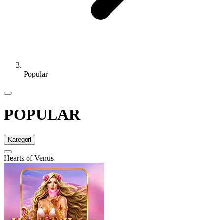
Popular
POPULAR
Kategori
Hearts of Venus