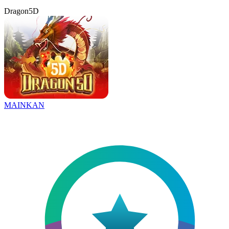
Dragon5D
MAINKAN