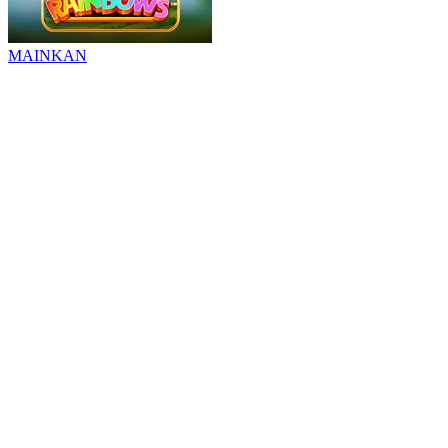
MAINKAN