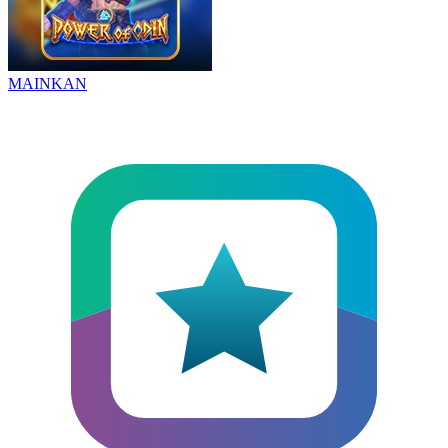
MAINKAN