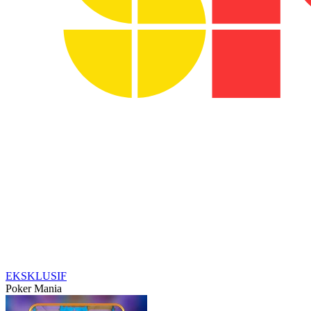
EKSKLUSIF
Poker Mania