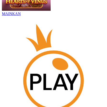
MAINKAN