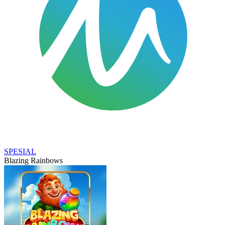
SPESIAL
Blazing Rainbows